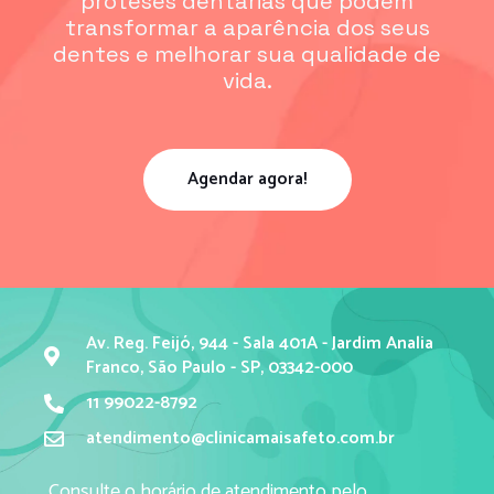
próteses dentárias que podem
transformar a aparência dos seus
dentes e melhorar sua qualidade de
vida.
Agendar agora!
Av. Reg. Feijó, 944 - Sala 401A - Jardim Analia
Franco, São Paulo - SP, 03342-000
11 99022-8792
atendimento@clinicamaisafeto.com.br
Consulte o horário de atendimento pelo