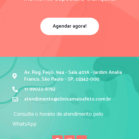
Agendar agora!
Av. Reg. Feijó, 944 - Sala 401A - Jardim Analia
Franco, São Paulo - SP, 03342-000
11 99022-8792
atendimento@clinicamaisafeto.com.br
Consulte o horário de atendimento pelo
WhatsApp