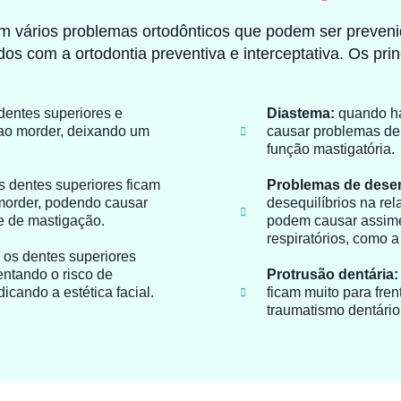
m vários problemas ortodônticos que podem ser preven
dos com a ortodontia preventiva e interceptativa. Os prin
entes superiores e
Diastema:
quando há
 ao morder, deixando um
causar problemas de
função mastigatória.
 dentes superiores ficam
Problemas de desen
 morder, podendo causar
desequilíbrios na rel
de de mastigação.
podem causar assimet
respiratórios, como 
os dentes superiores
entando o risco de
Protrusão dentária:
icando a estética facial.
ficam muito para fre
traumatismo dentário 