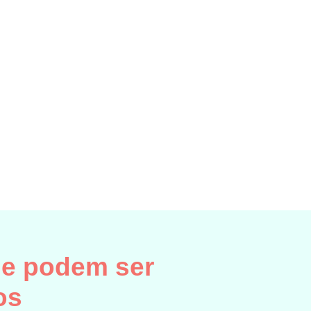
ue podem ser
os