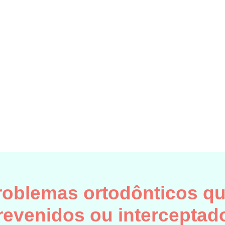
problemas ortodônticos q
revenidos ou interceptad