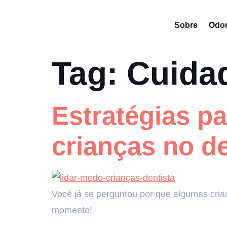
Sobre
Odon
Tag:
Cuida
Estratégias p
crianças no de
Você já se perguntou por que algumas cri
momento!